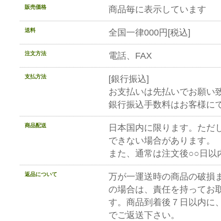
販売価格
商品毎に表示しています
送料
全国一律000円[税込]
注文方法
電話、FAX
支払方法
[銀行振込]
お支払いは先払いでお願い
銀行振込手数料はお客様に
商品配送
日本国内に限ります。ただ
できない場合があります。
また、通常は注文後○○日以
返品について
万が一運送時の商品の破損
の場合は、責任を持ってお
す。商品到着後７日以内に
でご返送下さい。